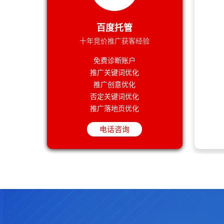
百度竞价推广关键词分组依据是什么？
百度竞价账户设置关键词没有展现是为啥呢？
预算有限的情况下，如何最大化搜索引擎营销
百度托管
企业做竞价推广的目的和目标一定要明确
哪些公司会找百度竞价托管代运营？
十年竞价推广获客经验
百度竞价推广托管和没托管的推广效果区别有
免费诊断账户
百度竞价推广精细化运营有多复杂？
推广关键词优化
百度竞价推广关键词分组依据是什么？
推广创意优化
否定关键词优化
推广落地页优化
电话咨询