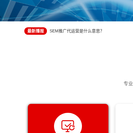
顺手推荐个客户，500块红包立刻拿！这钱赚
deepseek解析百度竞价推广oCPC赔付规则
四个户，一个月不到亏了五万
百度竞价推广线索不精准怎么办？
最新播报
SEM推广代运营是什么意思？
「本地化服务」深耕长沙竞价托管，我们更懂
竞价推广正向操作与负向操作
我们在上海提供竞价推广账户托管服务，专治‘
顺手推荐个客户，500块红包立刻拿！这钱赚
告别浪费！成都竞价推广托管服务，让您的每
deepseek解析百度竞价推广oCPC赔付规则
为什么你的竞价推广总是在烧钱？这5个误区
四个户，一个月不到亏了五万
网络营销获客之百度竞价推广详解
百度竞价推广线索不精准怎么办？
别自己瞎折腾了！每月3000元托管费，可能
SEM推广代运营是什么意思？
百度竞价关键词质量度如何优化？
「本地化服务」深耕长沙竞价托管，我们更懂
专业
百度竞价账户设置关键词没有展现是为啥呢？
我们在上海提供竞价推广账户托管服务，专治‘
预算有限的情况下，如何最大化搜索引擎营销
告别浪费！成都竞价推广托管服务，让您的每
企业做竞价推广的目的和目标一定要明确
为什么你的竞价推广总是在烧钱？这5个误区
哪些公司会找百度竞价托管代运营？
网络营销获客之百度竞价推广详解
百度竞价推广托管和没托管的推广效果区别有
别自己瞎折腾了！每月3000元托管费，可能
百度竞价推广精细化运营有多复杂？
百度竞价关键词质量度如何优化？