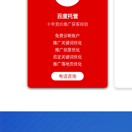
百度竞价账户设置关键词没有展现是为啥呢？
百度竞价推广托管和没托管的推广效果区别有
预算有限的情况下，如何最大化搜索引擎营销
百度竞价推广精细化运营有多复杂？
百度托管
企业做竞价推广的目的和目标一定要明确
百度竞价推广关键词分组依据是什么？
哪些公司会找百度竞价托管代运营？
十年竞价推广获客经验
百度竞价推广托管和没托管的推广效果区别有
免费诊断账户
百度竞价推广精细化运营有多复杂？
推广关键词优化
百度竞价推广关键词分组依据是什么？
推广创意优化
否定关键词优化
推广落地页优化
电话咨询