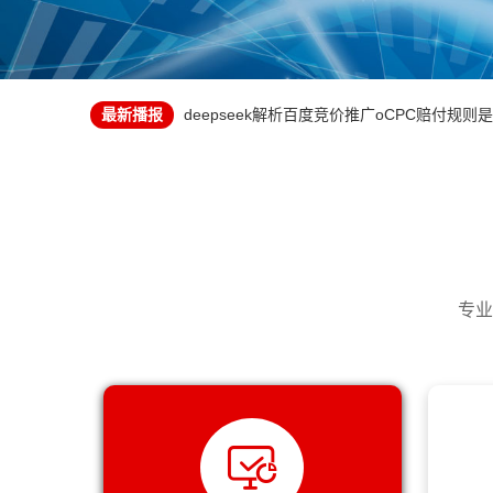
竞价推广正向操作与负向操作
顺手推荐个客户，500块红包立刻拿！这钱赚
deepseek解析百度竞价推广oCPC赔付规则
最新播报
四个户，一个月不到亏了五万
竞价推广正向操作与负向操作
百度竞价推广线索不精准怎么办？
顺手推荐个客户，500块红包立刻拿！这钱赚
SEM推广代运营是什么意思？
deepseek解析百度竞价推广oCPC赔付规则
「本地化服务」深耕长沙竞价托管，我们更懂
四个户，一个月不到亏了五万
我们在上海提供竞价推广账户托管服务，专治‘
百度竞价推广线索不精准怎么办？
告别浪费！成都竞价推广托管服务，让您的每
SEM推广代运营是什么意思？
为什么你的竞价推广总是在烧钱？这5个误区
「本地化服务」深耕长沙竞价托管，我们更懂
专业
网络营销获客之百度竞价推广详解
我们在上海提供竞价推广账户托管服务，专治‘
别自己瞎折腾了！每月3000元托管费，可能
告别浪费！成都竞价推广托管服务，让您的每
百度竞价关键词质量度如何优化？
为什么你的竞价推广总是在烧钱？这5个误区
百度竞价账户设置关键词没有展现是为啥呢？
网络营销获客之百度竞价推广详解
预算有限的情况下，如何最大化搜索引擎营销
别自己瞎折腾了！每月3000元托管费，可能
企业做竞价推广的目的和目标一定要明确
百度竞价关键词质量度如何优化？
哪些公司会找百度竞价托管代运营？